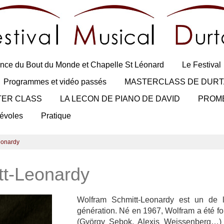
nce du Bout du Monde et Chapelle St Léonard
Le Festival
Programmes et vidéo passés
MASTERCLASS DE DURT
TER CLASS
LA LECON DE PIANO DE DAVID
PROM
évoles
Pratique
eonardy
tt-Leonardy
Wolfram Schmitt-Leonardy est un de 
génération. Né en 1967, Wolfram a été f
(György Sebok, Alexis Weissenberg…) 