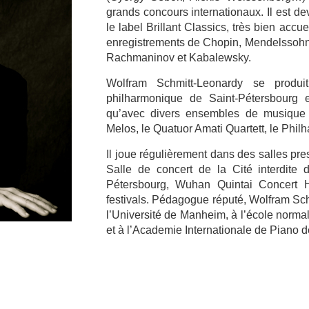
grands concours internationaux. Il est d
le label Brillant Classics, très bien accue
enregistrements de Chopin, Mendelssohn
Rachmaninov et Kabalewsky.
Wolfram Schmitt-Leonardy se produi
philharmonique de Saint-Pétersbourg e
qu’avec divers ensembles de musiqu
Melos, le Quatuor Amati Quartett, le Phil
Il joue régulièrement dans des salles pre
Salle de concert de la Cité interdite 
Pétersbourg, Wuhan Quintai Concert H
festivals. Pédagogue réputé, Wolfram Sc
l’Université de Manheim, à l’école norma
et à l’Academie Internationale de Piano de