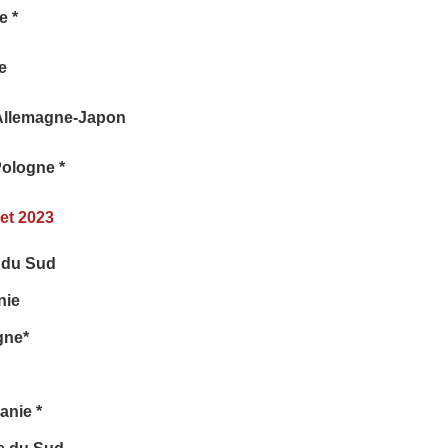
e *
e
 Allemagne-Japon
Pologne *
let 2023
 du Sud
nie
gne*
anie *