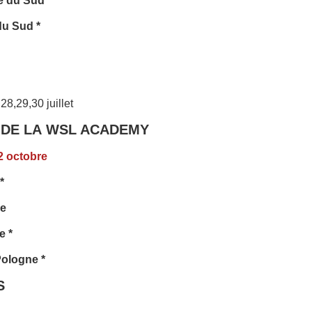
e du Sud
du Sud *
28,29,30 juillet
 DE LA
WSL ACADEMY
2 octobre
*
ce
e *
Pologne *
S