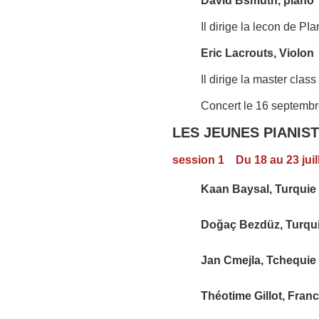
David Bsmuth, piano
Il dirige la lecon de PI
Eric Lacrouts, Violon
Il dirige la master class
Concert le 16 septemb
LES JEUNES PIANIS
session 1
Du 18 au 23 juil
Kaan Baysal, Turquie 
Doğaç Bezdüz, Turqu
Jan Cmejla, Tchequie 
Théotime Gillot, Fran