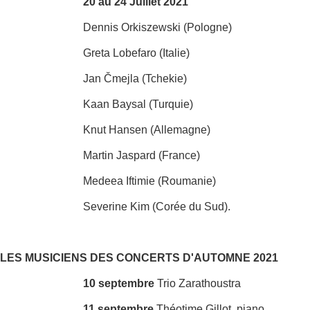
20 au 24 Juillet 2021
Dennis Orkiszewski (Pologne)
Greta Lobefaro (Italie)
Jan Čmejla (Tchekie)
Kaan Baysal (Turquie)
Knut Hansen (Allemagne)
Martin Jaspard (France)
Medeea Iftimie (Roumanie)
Severine Kim (Corée du Sud).
LES MUSICIENS DES CONCERTS D'AUTOMNE 2021
10 septembre
Trio Zarathoustra
11 septembre
Théotime Gillot, piano