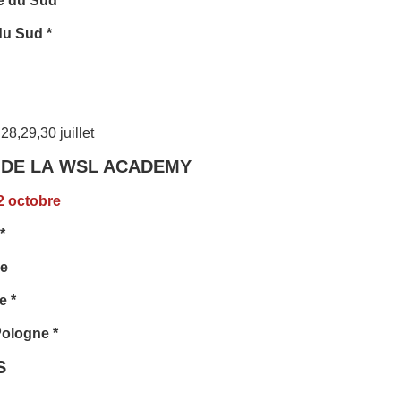
e du Sud
du Sud *
28,29,30 juillet
 DE LA
WSL ACADEMY
2 octobre
*
ce
e *
Pologne *
S