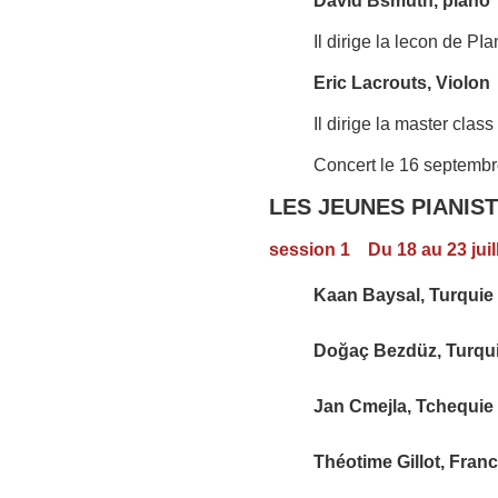
David Bsmuth, piano
Il dirige la lecon de PI
Eric Lacrouts, Violon
Il dirige la master class
Concert le 16 septemb
LES JEUNES PIANIS
session 1
Du 18 au 23 juil
Kaan Baysal, Turquie 
Doğaç Bezdüz, Turqu
Jan Cmejla, Tchequie 
Théotime Gillot, Fran