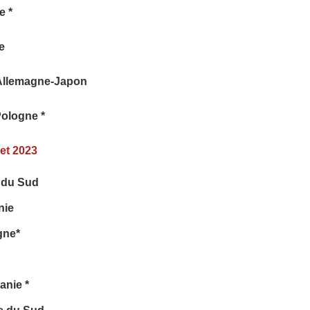
e *
e
 Allemagne-Japon
Pologne *
let 2023
 du Sud
nie
gne*
anie *