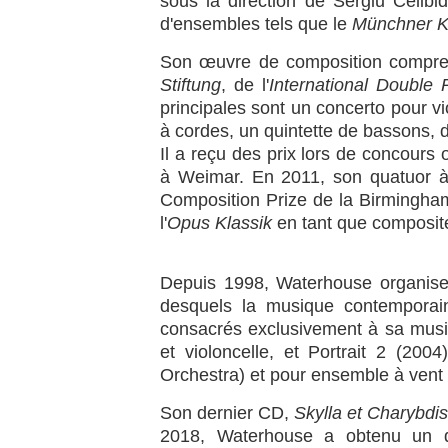
sous la direction de Sergiu Celibi
d'ensembles tels que le
Münchner Kl
Son œuvre de composition compr
Stiftung
, de l'
International Double
principales sont un concerto pour vi
à cordes, un quintette de bassons, d
Il a reçu des prix lors de concours
à Weimar. En 2011, son quatuor 
Composition Prize de la Birmingh
l'
Opus Klassik
en tant que composite
Depuis 1998, Waterhouse organise
desquels la musique contemporaine
consacrés exclusivement à sa musiq
et violoncelle, et Portrait 2 (20
Orchestra) et pour ensemble à vent
Son dernier CD,
Skylla et Charybdis
2018, Waterhouse a obtenu un do