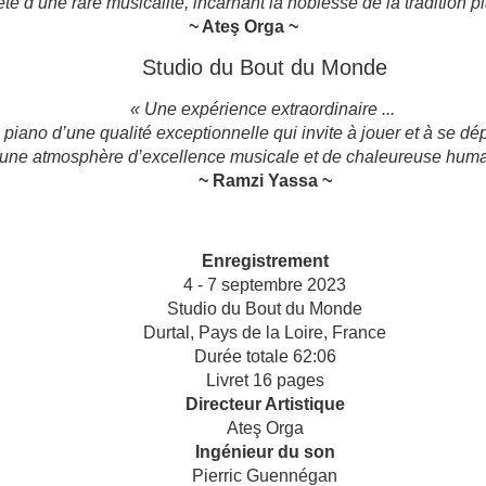
ète d’une rare musicalité, incarnant la noblesse de la tradition p
~ Ateş Orga ~
Studio du Bout du Monde
« Une expérience extraordinaire ...
 piano d’une qualité exceptionnelle qui invite à jouer et à se dép
une atmosphère d’excellence musicale et de chaleureuse huma
~ Ramzi Yassa ~
Enregistrement
4 - 7 septembre 2023
Studio du Bout du Monde
Durtal, Pays de la Loire, France
Durée totale 62:06
Livret 16 pages
Directeur Artistique
Ateş Orga
Ingénieur du son
Pierric Guennégan