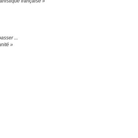
ianistique française »
asser ...
nité »