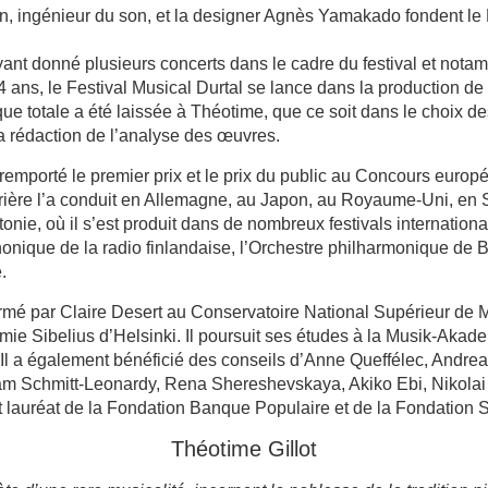
, ingénieur du son, et la designer Agnès Yamakado fondent le 
yant donné plusieurs concerts dans le cadre du festival et notam
4 ans, le Festival Musical Durtal se lance dans la production d
ique totale a été laissée à Théotime, que ce soit dans le choix 
la rédaction de l’analyse des œuvres.
 remporté le premier prix et le prix du public au Concours euro
rière l’a conduit en Allemagne, au Japon, au Royaume-Uni, en S
onie, où il s’est produit dans de nombreux festivals internationa
onique de la radio finlandaise, l’Orchestre philharmonique de
.
rmé par Claire Desert au Conservatoire National Supérieur de M
mie Sibelius d’Helsinki. Il poursuit ses études à la Musik-Aka
Il a également bénéficié des conseils d’Anne Queffélec, Andrea
m Schmitt-Leonardy, Rena Shereshevskaya, Akiko Ebi, Nikolai
nt lauréat de la Fondation Banque Populaire et de la Fondation 
Théotime Gillot