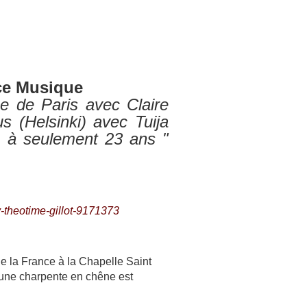
nce Musique
ue de Paris
avec Claire
s (Helsinki) avec Tuija
um à seulement 23 ans "
v-theotime-gillot-9171373
de la France à la Chapelle Saint
d’une charpente en chêne est