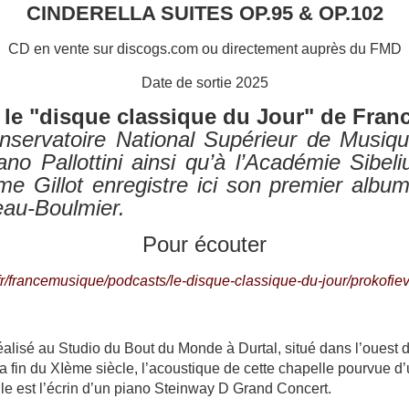
CINDERELLA SUITES OP.95 & OP.102
CD en vente sur discogs.com ou directement auprès du FMD
Date de sortie 2025
 le "disque classique du Jour" de Fra
servatoire National Supérieur de Musiq
o Pallottini ainsi qu’à l’Académie Sibeliu
me Gillot enregistre ici son premier alb
au-Boulmier.
Pour écouter
fr/francemusique/podcasts/le-disque-classique-du-jour/prokofie
éalisé au Studio du Bout du Monde à Durtal, situé dans l’ouest 
la fin du XIème siècle, l’acoustique de cette chapelle pourvue 
lle est l’écrin d’un piano Steinway D Grand Concert.