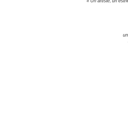
« Un artiste, un esth
un