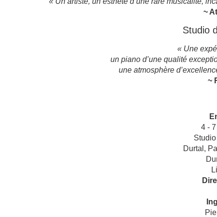
« Un artiste, un esthète d’une rare musicalité, inc
~ A
Studio 
« Une expér
un piano d’une qualité exception
une atmosphère d’excellenc
~ 
E
4 - 
Studio
Durtal, Pa
Dur
L
Dire
In
Pie