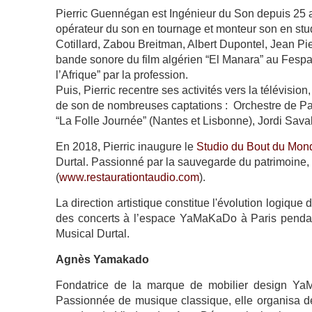
Pierric Guennégan est Ingénieur du Son depuis 25 an
opérateur du son en tournage et monteur son en stud
Cotillard, Zabou Breitman, Albert Dupontel, Jean Pier
bande sonore du film algérien “El Manara” au Fes
l’Afrique” par la profession.
Puis, Pierric recentre ses activités vers la télévision,
de son de nombreuses captations : Orchestre de Par
“La Folle Journée” (Nantes et Lisbonne), Jordi Sava
En 2018, Pierric inaugure le
Studio du Bout du Mon
Durtal. Passionné par la sauvegarde du patrimoine, 
(
www.restaurationtaudio.com
).
La direction artistique constitue l'évolution logique
des concerts à l’espace YaMaKaDo à Paris pendan
Musical Durtal.
Agnès Yamakado
Fondatrice de la marque de mobilier design YaMa
Passionnée de musique classique, elle organisa d