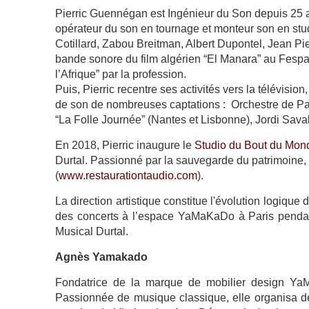
Pierric Guennégan est Ingénieur du Son depuis 25 an
opérateur du son en tournage et monteur son en stud
Cotillard, Zabou Breitman, Albert Dupontel, Jean Pier
bande sonore du film algérien “El Manara” au Fes
l’Afrique” par la profession.
Puis, Pierric recentre ses activités vers la télévision,
de son de nombreuses captations : Orchestre de Par
“La Folle Journée” (Nantes et Lisbonne), Jordi Sava
En 2018, Pierric inaugure le
Studio du Bout du Mon
Durtal. Passionné par la sauvegarde du patrimoine, 
(
www.restaurationtaudio.com
).
La direction artistique constitue l'évolution logique
des concerts à l’espace YaMaKaDo à Paris pendan
Musical Durtal.
Agnès Yamakado
Fondatrice de la marque de mobilier design YaMa
Passionnée de musique classique, elle organisa d