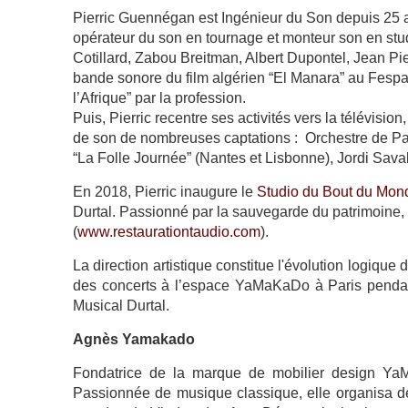
Pierric Guennégan est Ingénieur du Son depuis 25 an
opérateur du son en tournage et monteur son en stud
Cotillard, Zabou Breitman, Albert Dupontel, Jean Pier
bande sonore du film algérien “El Manara” au Fes
l’Afrique” par la profession.
Puis, Pierric recentre ses activités vers la télévision,
de son de nombreuses captations : Orchestre de Par
“La Folle Journée” (Nantes et Lisbonne), Jordi Sava
En 2018, Pierric inaugure le
Studio du Bout du Mon
Durtal. Passionné par la sauvegarde du patrimoine, 
(
www.restaurationtaudio.com
).
La direction artistique constitue l'évolution logique
des concerts à l’espace YaMaKaDo à Paris pendan
Musical Durtal.
Agnès Yamakado
Fondatrice de la marque de mobilier design YaMa
Passionnée de musique classique, elle organisa d