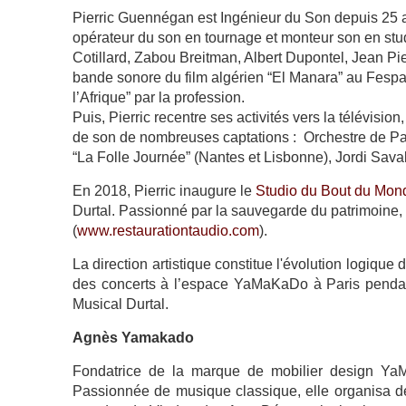
Pierric Guennégan est Ingénieur du Son depuis 25 an
opérateur du son en tournage et monteur son en stud
Cotillard, Zabou Breitman, Albert Dupontel, Jean Pier
bande sonore du film algérien “El Manara” au Fes
l’Afrique” par la profession.
Puis, Pierric recentre ses activités vers la télévision,
de son de nombreuses captations : Orchestre de Par
“La Folle Journée” (Nantes et Lisbonne), Jordi Sava
En 2018, Pierric inaugure le
Studio du Bout du Mon
Durtal. Passionné par la sauvegarde du patrimoine, 
(
www.restaurationtaudio.com
).
La direction artistique constitue l'évolution logique
des concerts à l’espace YaMaKaDo à Paris pendan
Musical Durtal.
Agnès Yamakado
Fondatrice de la marque de mobilier design YaMa
Passionnée de musique classique, elle organisa d