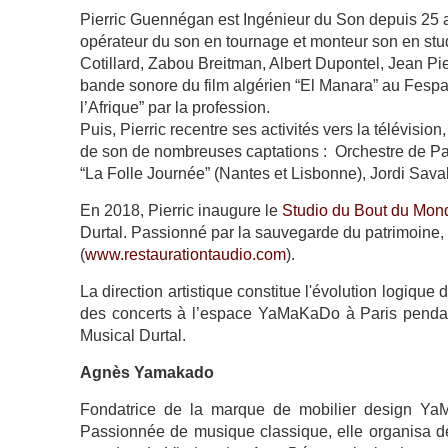
Pierric Guennégan est Ingénieur du Son depuis 25 an
opérateur du son en tournage et monteur son en stud
Cotillard, Zabou Breitman, Albert Dupontel, Jean Pier
bande sonore du film algérien “El Manara” au Fes
l’Afrique” par la profession.
Puis, Pierric recentre ses activités vers la télévision,
de son de nombreuses captations : Orchestre de Par
“La Folle Journée” (Nantes et Lisbonne), Jordi Sava
En 2018, Pierric inaugure le
Studio du Bout du Mon
Durtal. Passionné par la sauvegarde du patrimoine, 
(
www.restaurationtaudio.com
).
La direction artistique constitue l'évolution logique
des concerts à l’espace YaMaKaDo à Paris pendan
Musical Durtal.
Agnès Yamakado
Fondatrice de la marque de mobilier design YaMa
Passionnée de musique classique, elle organisa d