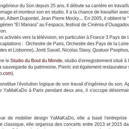
ngénieur du Son depuis 25 ans. Il débute sa carrière en travai
rnage et monteur son en studio. Il a la chance de travailler av
n, Albert Dupontel, Jean Pierre Mocky.... En 2005, il obtient le 
algérien “El Manara” au Fespaco, festival de Cinéma d’Ouagad
ion.
s activités vers la télévision, en particulier à France 3 Pays de la
aptations : Orchestre de Paris, Orchestre des Pays de la Loire
tes et Lisbonne), Jordi Savall, Nicolas Stavy, Quatuor Psophos,
re le
Studio du Bout du Monde
, studio d'enregistrement situé 
a sauvegarde du patrimoine, Pierric est également restaurateur
io.com
).
 constitue l'évolution logique de son travail d'ingénieur du son.
ce YaMaKaDo à Paris pendant deux ans, il s'occupe désormai
ue de mobilier design YaMaKaDo, elle a basé l'entreprise Y
classique, elle organisa des concerts entre 2013 et 2015 da