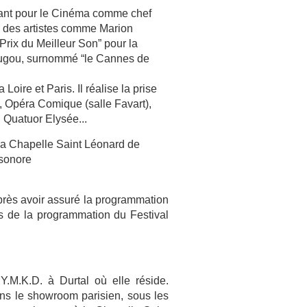
llant pour le Cinéma comme chef
ec des artistes comme Marion
“Prix du Meilleur Son” pour la
ougou, surnommé “le Cannes de
 Loire et Paris. Il réalise la prise
, Opéra Comique (salle Favart),
 Quatuor Elysée...
à la Chapelle Saint Léonard de
 sonore
 Après avoir assuré la programmation
s de la programmation du Festival
.M.K.D. à Durtal où elle réside.
ns le showroom parisien, sous les