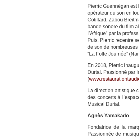
Pierric Guennégan est I
opérateur du son en tou
Cotillard, Zabou Breitma
bande sonore du film 
l’Afrique” par la profess
Puis, Pierric recentre se
de son de nombreuses c
“La Folle Journée” (Nan
En 2018, Pierric inaugu
Durtal. Passionné par l
(
www.restaurationtaud
La direction artistique
des concerts à l’espa
Musical Durtal.
Agnès Yamakado
Fondatrice de la marq
Passionnée de musique 