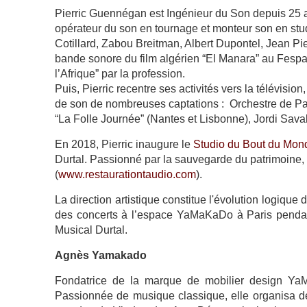
Pierric Guennégan est Ingénieur du Son depuis 25 an
opérateur du son en tournage et monteur son en stud
Cotillard, Zabou Breitman, Albert Dupontel, Jean Pier
bande sonore du film algérien “El Manara” au Fes
l’Afrique” par la profession.
Puis, Pierric recentre ses activités vers la télévision,
de son de nombreuses captations : Orchestre de Par
“La Folle Journée” (Nantes et Lisbonne), Jordi Sava
En 2018, Pierric inaugure le
Studio du Bout du Mon
Durtal. Passionné par la sauvegarde du patrimoine, 
(
www.restaurationtaudio.com
).
La direction artistique constitue l'évolution logique
des concerts à l’espace YaMaKaDo à Paris pendan
Musical Durtal.
Agnès Yamakado
Fondatrice de la marque de mobilier design YaMa
Passionnée de musique classique, elle organisa d