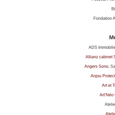
B
Fondation 
M
ADS Immobilier
Allianz cabinet
Angers Sono
, S
Anjou Protec
Art et 
Art’Néo 
Ateli
Ateli