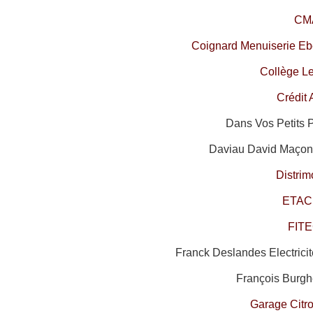
CM
Coignard Menuiserie Ebé
Collège L
Crédit 
Dans Vos Petits 
Daviau David Maçonn
Distri
ETAC
FIT
Franck Deslandes Electrici
François Burgh
Garage Citr