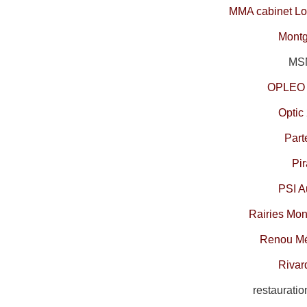
MMA cabinet Lo
Montg
MSM
OPLEO 
Optic
Part
Pir
PSI A
Rairies Mon
Renou M
R
ivar
restaurati