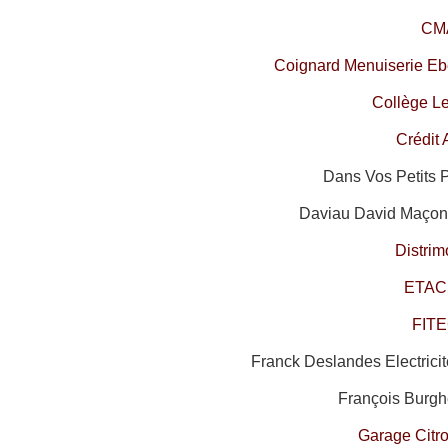
CM
Coignard Menuiserie Ebé
Collège L
Crédit 
Dans Vos Petits 
Daviau David Maçonn
Distri
ETAC
FIT
Franck Deslandes Electrici
François Burgh
Garage Citr