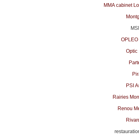
MMA cabinet Lo
Montg
MSM
OPLEO 
Optic
Part
Pir
PSI A
Rairies Mon
Renou M
R
ivar
restaurati