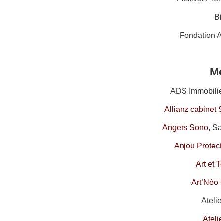
B
Fondation 
M
ADS Immobilier
Allianz cabinet
Angers Sono
, S
Anjou Protec
Art et 
Art’Néo 
Ateli
Ateli