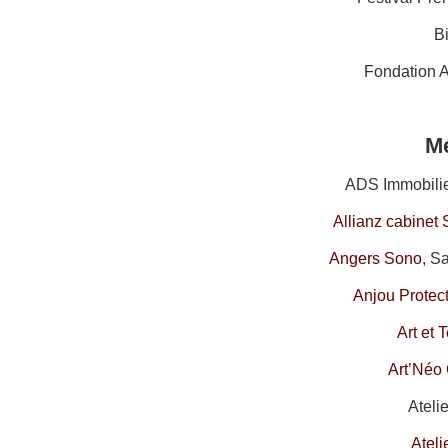
B
Fondation 
M
ADS Immobilier
Allianz cabinet
Angers Sono
, S
Anjou Protec
Art et 
Art’Néo 
Ateli
Ateli