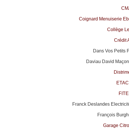
CM
Coignard Menuiserie Ebé
Collège L
Crédit 
Dans Vos Petits 
Daviau David Maçonn
Distri
ETAC
FIT
Franck Deslandes Electrici
François Burgh
Garage Citr