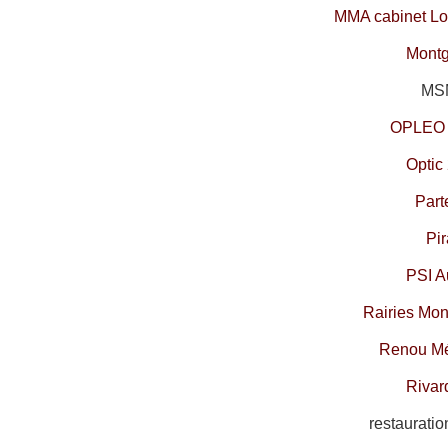
MMA cabinet Lo
Montg
MSM
OPLEO 
Optic
Part
Pir
PSI A
Rairies Mon
Renou M
R
ivar
restaurati