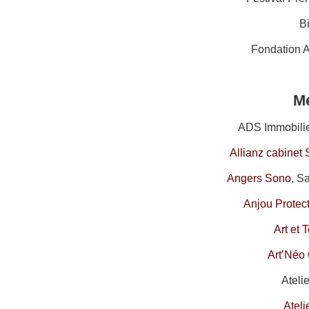
B
Fondation 
M
ADS Immobilier
Allianz cabinet
Angers Sono
, S
Anjou Protec
Art et 
Art’Néo 
Ateli
Ateli