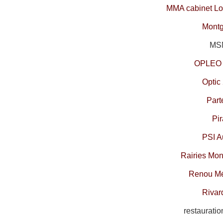
MMA cabinet Lo
Montg
MSM
OPLEO 
Optic
Part
Pir
PSI A
Rairies Mon
Renou M
R
ivar
restaurati