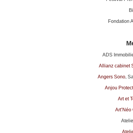
B
Fondation 
M
ADS Immobilier
Allianz cabinet
Angers Sono
, S
Anjou Protec
Art et 
Art’Néo 
Ateli
Ateli