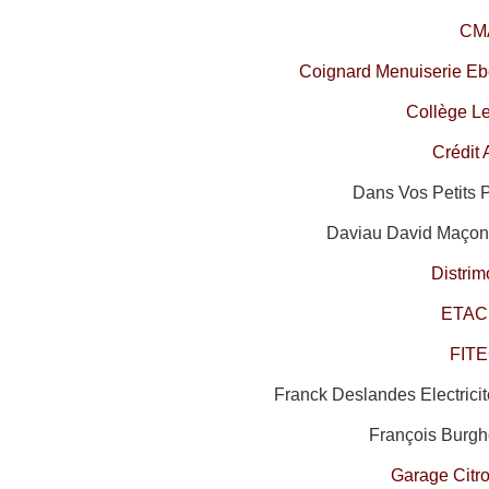
CM
Coignard Menuiserie Ebé
Collège L
Crédit 
Dans Vos Petits 
Daviau David Maçonn
Distri
ETAC
FIT
Franck Deslandes Electrici
François Burgh
Garage Citr