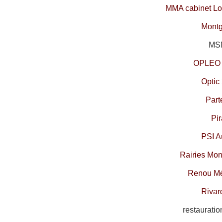
MMA cabinet Lo
Montg
MSM
OPLEO 
Optic
Part
Pir
PSI A
Rairies Mon
Renou M
R
ivar
restaurati