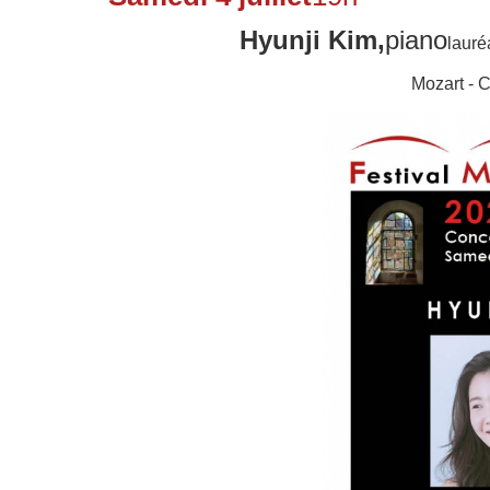
Hyunji K
im,
piano
lauré
Mozart - 