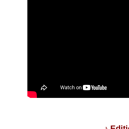
♪
Edit