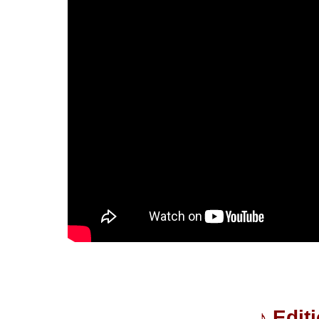
♪
Edit