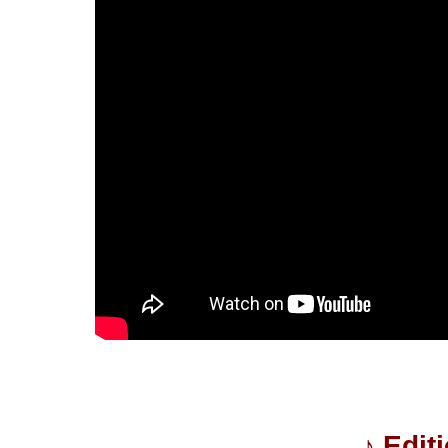
♪
Edit