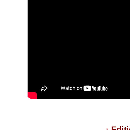
♪
Edit