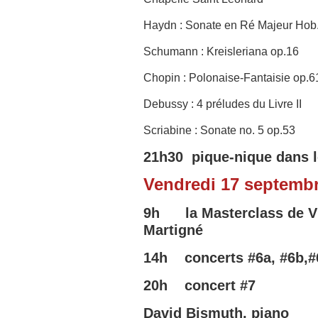
Haydn : Sonate en Ré Majeur Hob
Schumann : Kreisleriana op.16
Chopin : Polonaise-Fantaisie op.
Debussy : 4 préludes du Livre II
Scriabine : Sonate no. 5 op.53
21h30 pique-nique dans le
Vendredi 17 septemb
9h
la Masterclass de V
Martigné
14h concerts
#6a,
#6b,#
20h concert
#7
David Bismuth, piano