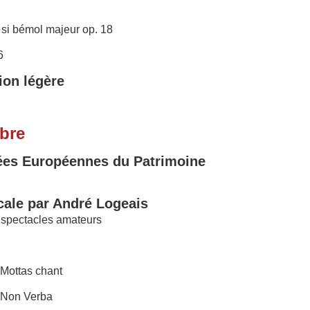
 si bémol majeur op. 18
6
ion légère
bre
ées Européennes du Patrimoine
ale par André Logeais
 spectacles amateurs
 Mottas chant
 Non Verba