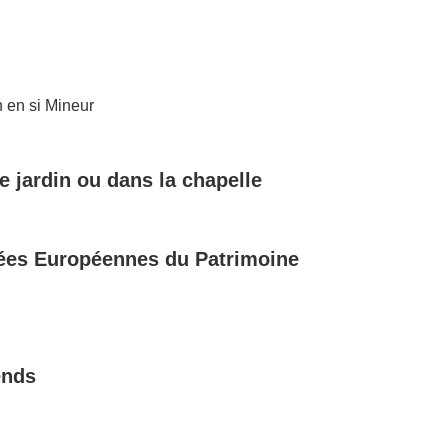
n en si Mineur
 jardin ou dans la chapelle
ées Europ
éennes du Patrimoine
ends