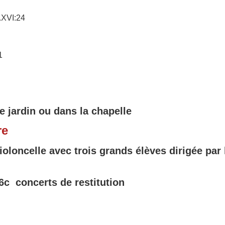
.XVI:24
61
 jardin ou dans la chapelle
re
ioloncelle avec trois grands élèves
dirigée par
6c
concerts de restitution