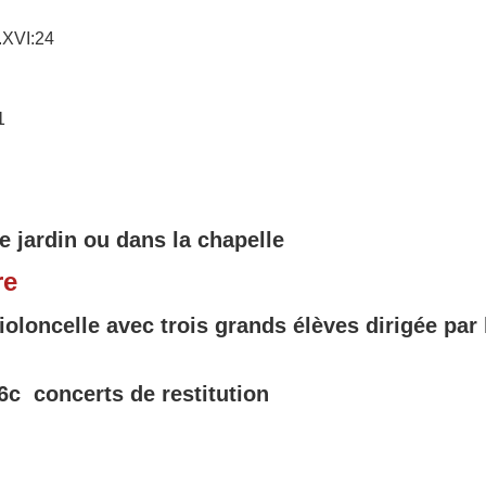
.XVI:24
61
 jardin ou dans la chapelle
re
ioloncelle avec trois grands élèves
dirigée par
6c
concerts de restitution