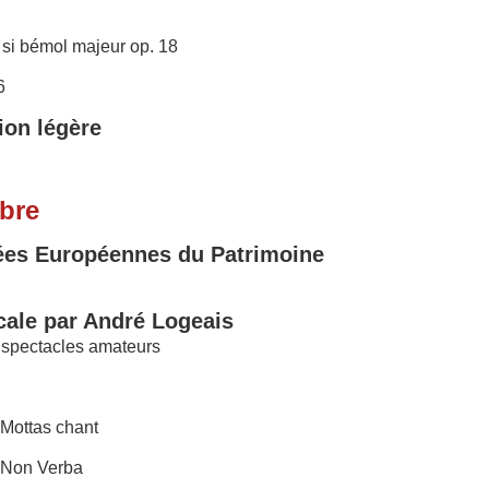
 si bémol majeur op. 18
6
ion légère
bre
ées Européennes du Patrimoine
ale par André Logeais
 spectacles amateurs
 Mottas chant
 Non Verba