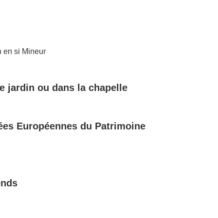
n en si Mineur
 jardin ou dans la chapelle
ées Europ
éennes du Patrimoine
ends