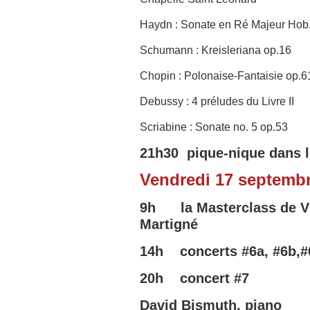
Haydn : Sonate en Ré Majeur Hob
Schumann : Kreisleriana op.16
Chopin : Polonaise-Fantaisie op.
Debussy : 4 préludes du Livre II
Scriabine : Sonate no. 5 op.53
21h30 pique-nique dans le
Vendredi 17 septemb
9h
la Masterclass de V
Martigné
14h concerts
#6a,
#6b,#
20h concert
#7
David Bismuth, piano