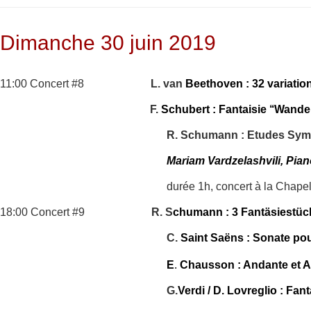
Dimanche 30 juin 2019
11:00 Concert #8
L. van
Beethoven : 32 variatio
F.
Schubert : Fantaisie ‘‘Wander
R. Schumann : Etudes Sym
Mariam Vardzelashvili, Pia
durée 1h, concert à la Chape
18:00 Concert #9
R. S
chumann : 3 Fantäsiestück
C.
Saint Saëns : Sonate pour
E
.
Chausson : Andante et Al
G.
Verdi / D. Lovreglio : Fan