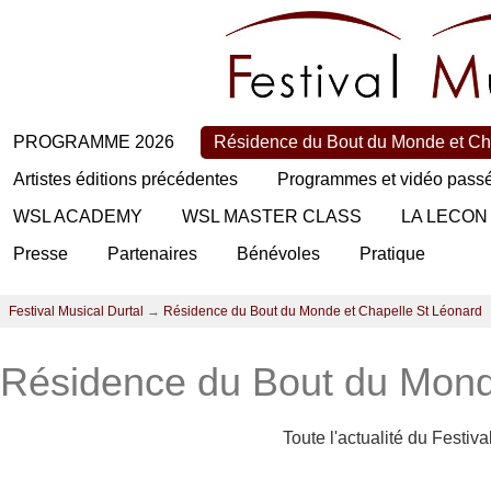
PROGRAMME 2026
Résidence du Bout du Monde et Ch
Artistes éditions précédentes
Programmes et vidéo pass
WSL ACADEMY
WSL MASTER CLASS
LA LECON
Presse
Partenaires
Bénévoles
Pratique
Festival Musical Durtal
→
Résidence du Bout du Monde et Chapelle St Léonard
Résidence du Bout du Mond
Toute l'actualité du Festiv