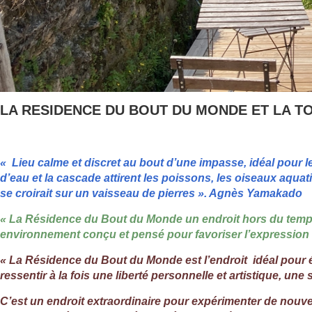
LA RESIDENCE DU BOUT DU MONDE ET LA 
« Lieu calme et discret au bout d’une impasse, idéal pour le
d’eau et la cascade attirent les poissons, les oiseaux aquat
se croirait sur un vaisseau de pierres ». Agnès Yamakado
« La Résidence du Bout du Monde un endroit hors du temps
environnement conçu et pensé pour favoriser l’expression 
« La Résidence du Bout du Monde est l’endroit idéal pour ét
ressentir à la fois une liberté personnelle et artistique, une 
C’est un endroit extraordinaire pour expérimenter de nouve