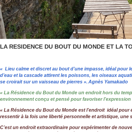
LA RESIDENCE DU BOUT DU MONDE ET LA 
« Lieu calme et discret au bout d’une impasse, idéal pour le
d’eau et la cascade attirent les poissons, les oiseaux aquat
se croirait sur un vaisseau de pierres ». Agnès Yamakado
« La Résidence du Bout du Monde un endroit hors du temps
environnement conçu et pensé pour favoriser l’expression 
« La Résidence du Bout du Monde est l’endroit idéal pour ét
ressentir à la fois une liberté personnelle et artistique, une 
C’est un endroit extraordinaire pour expérimenter de nouve