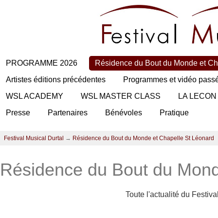
PROGRAMME 2026
Résidence du Bout du Monde et Ch
Artistes éditions précédentes
Programmes et vidéo pass
WSL ACADEMY
WSL MASTER CLASS
LA LECON
Presse
Partenaires
Bénévoles
Pratique
Festival Musical Durtal
→
Résidence du Bout du Monde et Chapelle St Léonard
Résidence du Bout du Mond
Toute l'actualité du Festiv