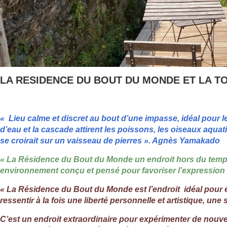
LA RESIDENCE DU BOUT DU MONDE ET LA 
« Lieu calme et discret au bout d’une impasse, idéal pour le
d’eau et la cascade attirent les poissons, les oiseaux aquat
se croirait sur un vaisseau de pierres ». Agnès Yamakado
« La Résidence du Bout du Monde un endroit hors du temps
environnement conçu et pensé pour favoriser l’expression 
« La Résidence du Bout du Monde est l’endroit idéal pour ét
ressentir à la fois une liberté personnelle et artistique, une 
C’est un endroit extraordinaire pour expérimenter de nouve