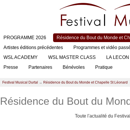
PROGRAMME 2026
Résidence du Bout du Monde et Ch
Artistes éditions précédentes
Programmes et vidéo pass
WSL ACADEMY
WSL MASTER CLASS
LA LECON
Presse
Partenaires
Bénévoles
Pratique
Festival Musical Durtal
→
Résidence du Bout du Monde et Chapelle St Léonard
Résidence du Bout du Mond
Toute l'actualité du Festiv