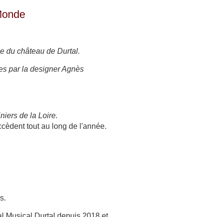
 Monde
ace du château de Durtal.
es par la designer Agnès
iers de la Loire.
ccèdent tout au long de l'année.
s.
al Musical Durtal depuis 2018 et