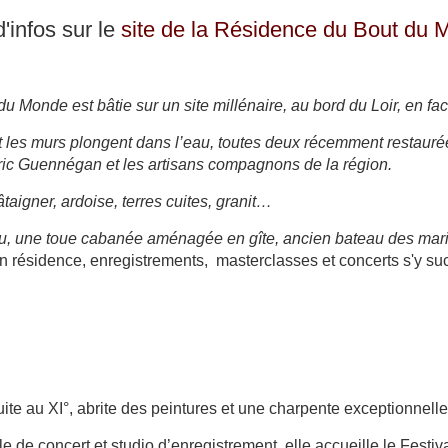
d'infos sur le
site de la Résidence du Bout du
 du Monde
est bâtie sur un site millénaire, au bord du Loir, en f
t les murs plongent dans l’eau, toutes deux récemment restauré
ric Guennégan et les artisans compagnons de la région.
taigner, ardoise, terres cuites, granit
…
eau, une toue cabanée aménagée en gîte, ancien bateau des marin
 en résidence, enregistrements, masterclasses et concerts s'y su
ite au XI°, abrite des peintures et une charpente exceptionnelle
 de concert et studio d’enregistrement, elle accueille le Festiv