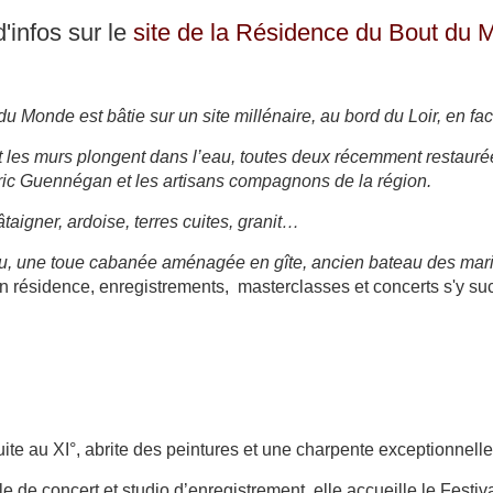
d'infos sur le
site de la Résidence du Bout du
 du Monde
est bâtie sur un site millénaire, au bord du Loir, en f
t les murs plongent dans l’eau, toutes deux récemment restauré
ric Guennégan et les artisans compagnons de la région.
taigner, ardoise, terres cuites, granit
…
eau, une toue cabanée aménagée en gîte, ancien bateau des marin
 en résidence, enregistrements, masterclasses et concerts s'y su
ite au XI°, abrite des peintures et une charpente exceptionnelle
 de concert et studio d’enregistrement, elle accueille le Festiv