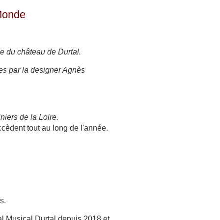
 Monde
ace du château de Durtal.
es par la designer Agnès
iers de la Loire.
ccèdent tout au long de l'année.
s.
al Musical Durtal depuis 2018 et