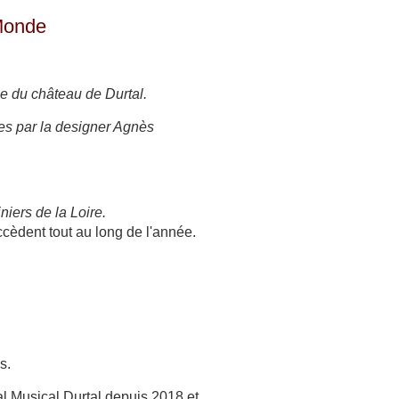
 Monde
ace du château de Durtal.
es par la designer Agnès
iers de la Loire.
ccèdent tout au long de l'année.
s.
al Musical Durtal depuis 2018 et