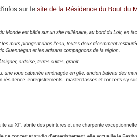
d'infos sur le
site de la Résidence du Bout du
 du Monde
est bâtie sur un site millénaire, au bord du Loir, en f
t les murs plongent dans l’eau, toutes deux récemment restauré
ric Guennégan et les artisans compagnons de la région.
taigner, ardoise, terres cuites, granit
…
eau, une toue cabanée aménagée en gîte, ancien bateau des marin
 en résidence, enregistrements, masterclasses et concerts s'y su
ite au XI°, abrite des peintures et une charpente exceptionnelle
 de concert et studio d’enregistrement, elle accueille le Festiv