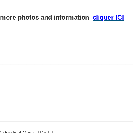
more photos and information
cliquer ICI
_________________________________________________
© Festival Musical Durtal