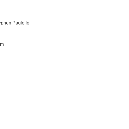
éphen Paulello
sm