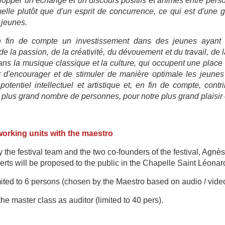
lopper un échange et un discours positifs et animés entre per
elle plutôt que d'un esprit de concurrence, ce qui est d'une 
 jeunes.
n fin de compte un investissement dans des jeunes ayant un
de la passion, de la créativité, du dévouement et du travail, de 
ans la musique classique et la culture, qui occupent une place
r d'encourager et de stimuler de manière optimale les jeunes 
otentiel intellectuel et artistique et, en fin de compte, cont
 plus grand nombre de personnes, pour notre plus grand plaisir e
working units with the maestro
 the festival team and the two co-founders of the festival, Agn
rts will be proposed to the public in the Chapelle Saint Léonar
mited to 6 persons (chosen
by the Maestro based on audio / video
e master class as auditor (limited to 40 pers).