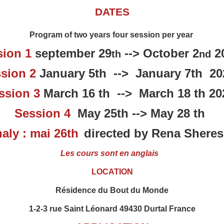
DATES
Program of two years four session per year
sion 1
september 29
--> October 2
2
th
nd
sion 2
January 5th --> January 7th
20
ssion 3
March 16 th --> March 18 th 20
Session 4
May 25th --> May 28 th
aly : mai 26th
directed by Rena Shere
Les cours sont en anglais
LOCATION
Résidence du Bout du Monde
1-2-3 rue Saint Léonard 49430 Durtal France