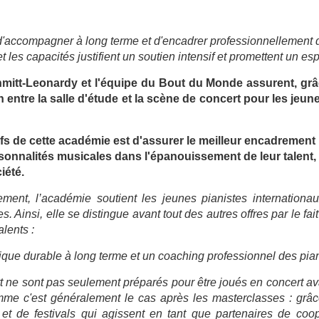
, d'accompagner à long terme et d'encadrer professionnellement d
 les capacités justifient un soutien intensif et promettent un esp
itt-Leonardy et l'équipe du Bout du Monde assurent, grâc
on entre la salle d'étude et la scène de concert pour les je
fs de cette académie est d'assurer le meilleur encadrement 
onnalités musicales dans l'épanouissement de leur talent, su
iété.
ment, l’académie soutient les jeunes pianistes internationau
. Ainsi, elle se distingue avant tout des autres offres par le fai
lents :
que durable à long terme et un coaching professionnel des pia
ne sont pas seulement préparés pour être joués en concert avant
omme c'est généralement le cas après les masterclasses : grâ
 et de festivals qui agissent en tant que partenaires de coo