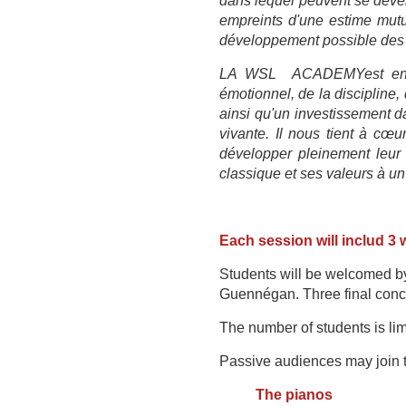
dans lequel peuvent se déve
empreints d'une estime mutu
développement possible des
LA WSL ACADEMY
est e
émotionnel, de la discipline, 
ainsi qu'un investissement d
vivante. Il nous tient à cœu
développer pleinement leur p
classique et ses valeurs à un
Each session will includ 3 
Students will be welcomed by
Guennégan. Three final conce
The number of students is li
Passive audiences may join th
The pianos