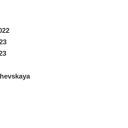
022
23
23
shevskaya