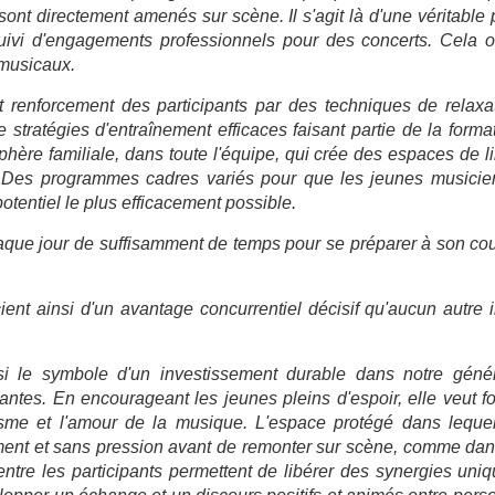
s sont directement amenés sur scène. Il s'agit là d'une véritable
suivi d'engagements professionnels pour des concerts. Cela o
 musicaux.
 renforcement des participants par des techniques de relaxati
 stratégies d'entraînement efficaces faisant partie de la form
sphère familiale, dans toute l'équipe, qui crée des espaces de 
Des programmes cadres variés pour que les jeunes musicien
potentiel le plus efficacement possible.
que jour de suffisamment de temps pour se préparer à son cou
ient ainsi d'un avantage concurrentiel décisif qu'aucun autre 
si le symbole d'un investissement durable dans notre génér
tantes. En encourageant les jeunes pleins d'espoir, elle veut fo
iasme et l'amour de la musique. L'espace protégé dans lequel
ement et sans pression avant de remonter sur scène, comme dans
 entre les participants permettent de libérer des synergies un