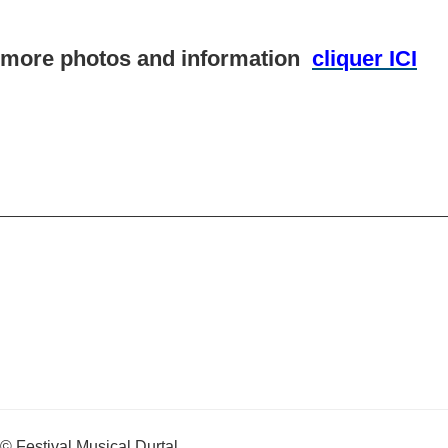
more photos and information
cliquer ICI
_________________________________________________
© Festival Musical Durtal