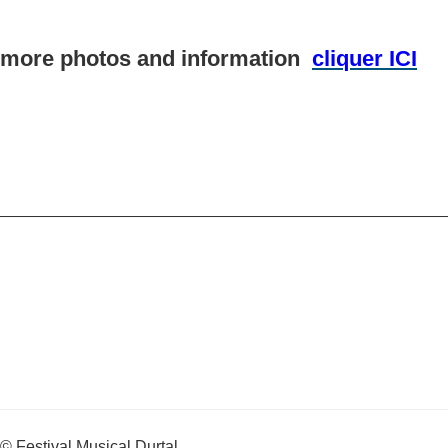
more photos and information
cliquer ICI
_________________________________________________
© Festival Musical Durtal