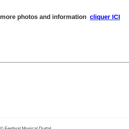
more photos and information
cliquer ICI
_________________________________________________
© Festival Musical Durtal