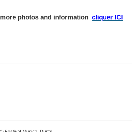
more photos and information
cliquer ICI
_________________________________________________
© Festival Musical Durtal