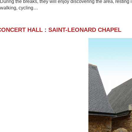
During the breaks, they will enjoy discovering th
e area, resting 
walking, cycling…
CONCERT HALL : SAINT-LEONARD CHAPE
L