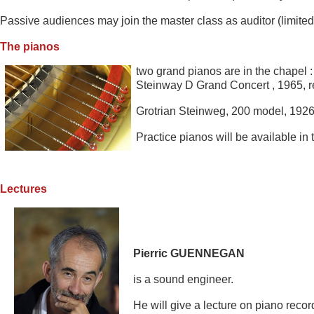
Passive audiences may join the master class as auditor (limited 
The pianos
two grand pianos are in the chapel 
Steinway D Grand Concert , 1965, r
Grotrian Steinweg, 200 model, 1926
Practice pianos will be ava
ilable in 
Lectures
Pierric GUENNEGAN
is a so
un
d engineer.
He will give a lec
ture on piano recor