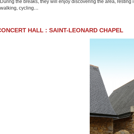
During the breaks, they will enjoy discovering th
e area, resting 
walking, cycling…
CONCERT HALL : SAINT-LEONARD CHAPE
L