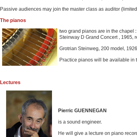
Passive audiences may join the master class as auditor (limited 
The pianos
two grand pianos are in the chapel 
Steinway D Grand Concert , 1965, r
Grotrian Steinweg, 200 model, 1926
Practice pianos will be ava
ilable in 
Lectures
Pierric GUENNEGAN
is a so
un
d engineer.
He will give a lec
ture on piano recor