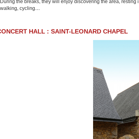
During the breaks, they will enjoy discovering th
e area, resting 
walking, cycling…
CONCERT HALL : SAINT-LEONARD CHAPE
L