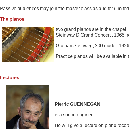
Passive audiences may join the master class as auditor (limited 
The pianos
two grand pianos are in the chapel 
Steinway D Grand Concert , 1965, r
Grotrian Steinweg, 200 model, 1926
Practice pianos will be ava
ilable in 
Lectures
Pierric GUENNEGAN
is a so
un
d engineer.
He will give a lec
ture on piano recor