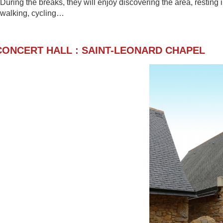
During the breaks, they will enjoy discovering th
e area, resting 
walking, cycling…
CONCERT HALL : SAINT-LEONARD CHAPE
L