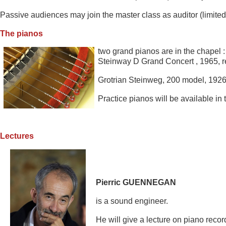
Passive audiences may join the master class as auditor (limited 
The pianos
two grand pianos are in the chapel 
Steinway D Grand Concert , 1965, r
Grotrian Steinweg, 200 model, 1926
Practice pianos will be ava
ilable in 
Lectures
Pierric GUENNEGAN
is a so
un
d engineer.
He will give a lec
ture on piano recor