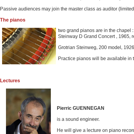
Passive audiences may join the master class as auditor (limited 
The pianos
two grand pianos are in the chapel 
Steinway D Grand Concert , 1965, r
Grotrian Steinweg, 200 model, 1926
Practice pianos will be ava
ilable in 
Lectures
Pierric GUENNEGAN
is a so
un
d engineer.
He will give a lec
ture on piano recor