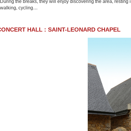
During the breaks, they will enjoy discovering th
e area, resting 
walking, cycling…
CONCERT HALL : SAINT-LEONARD CHAPE
L