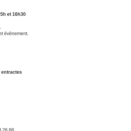
 15h et 16h30
.
.
 cet évènement.
s entractes
8 26 88