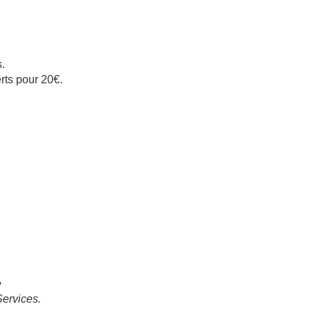
.
rts pour 20€.
e
ervices.