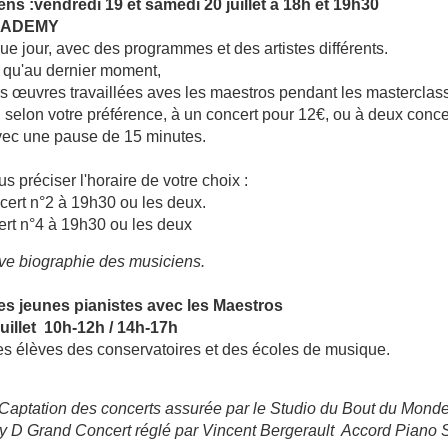
ens :
vendredi 19 et samedi 20 juillet à 18h et 19h30
ACADEMY
e jour, avec des programmes et des artistes différents.
qu'au dernier moment,
des œuvres travaillées aves les maestros pendant les masterclass
 selon votre préférence, à un concert pour 12€, ou à deux conce
vec une pause de 15 minutes.
s préciser l'horaire de votre choix :
cert n°2 à 19h30 ou les deux.
ert n°4 à 19h30 ou les deux
ve biographie des musiciens.
es jeunes pianistes avec les Maestros
juillet 10h-12h / 14h-17h
 les élèves des conservatoires et des écoles de musique.
Captation des concerts assurée par le Studio du Bout du Mond
y D Grand Concert réglé par Vincent Bergerault Accord Piano S