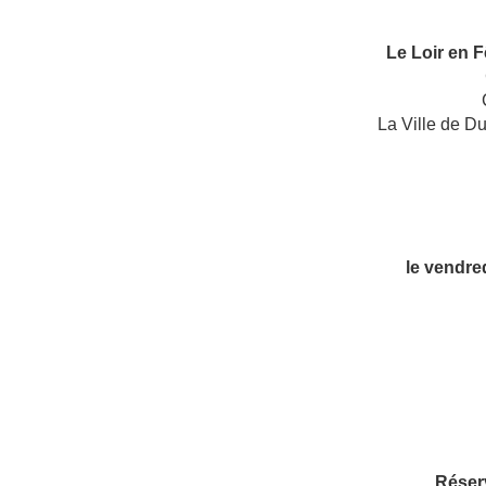
Le Loir en F
La Ville de Du
le vendred
Réserv