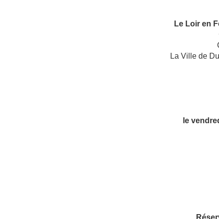
Le Loir en F
La Ville de Du
le vendred
Réserv