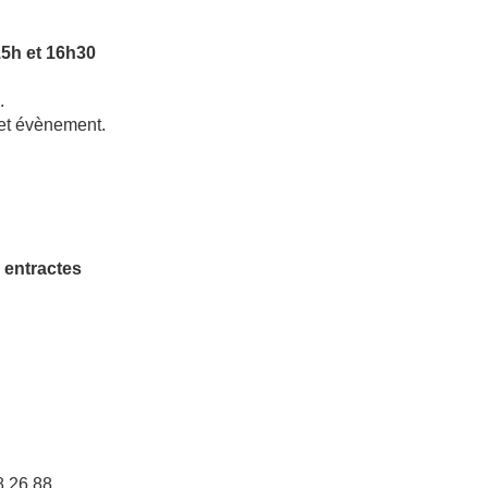
 15h et 16h30
.
.
 cet évènement.
s entractes
8 26 88