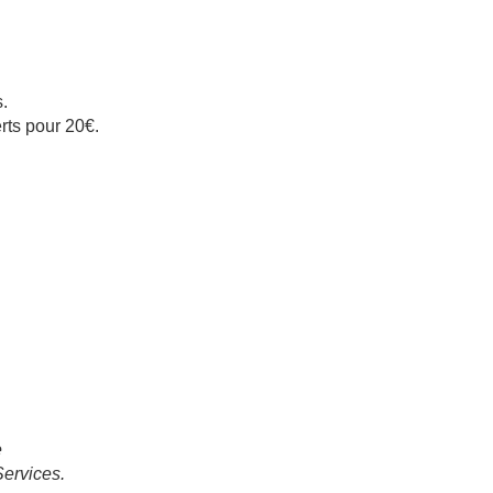
.
rts pour 20€.
e
ervices.