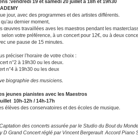
ens :
vendredi 19 et samedi 20 juillet à 18h et 19h30
ACADEMY
e jour, avec des programmes et des artistes différents.
qu'au dernier moment,
des œuvres travaillées aves les maestros pendant les masterclass
 selon votre préférence, à un concert pour 12€, ou à deux conce
vec une pause de 15 minutes.
s préciser l'horaire de votre choix :
cert n°2 à 19h30 ou les deux.
ert n°4 à 19h30 ou les deux
ve biographie des musiciens.
es jeunes pianistes avec les Maestros
juillet 10h-12h / 14h-17h
 les élèves des conservatoires et des écoles de musique.
Captation des concerts assurée par le Studio du Bout du Mond
y D Grand Concert réglé par Vincent Bergerault Accord Piano S